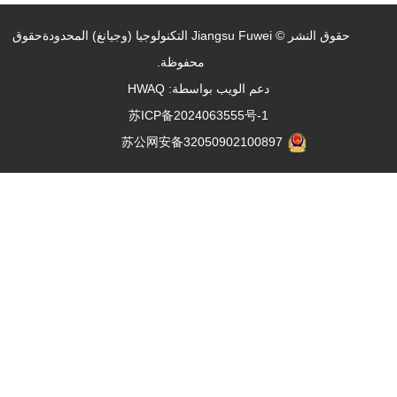
حقوق النشر ©
Jiangsu Fuwei التكنولوجيا (وجيانغ) المحدودة
حقوق
محفوظة.
دعم الويب بواسطة:
HWAQ
苏ICP备2024063555号-1
苏公网安备32050902100897