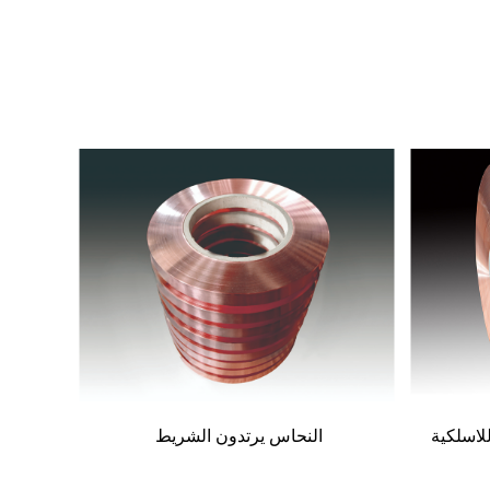
الالكترونية النحاس الشريط
شر