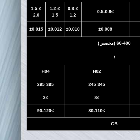
≥1.5-
≥1.2-
≥0.8-
≥0.5-0.8
2.0
1.5
1.2
±0.015
±0.012
±0.010
±0.008
60-400 (مخصص)
/
H04
H02
295-395
245-345
≥3
≥8
>90-120
>80-110
GB