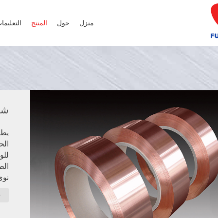
منزل
حول
المنتج
التعليما
شر
يطب
الح
الط
نوى