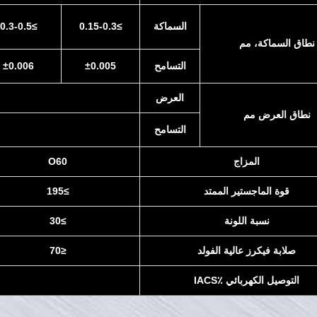
السماكة
≥0.15-0.3
≥0.3-0.5
نطاق السماكة، مم
التسامح
±0.005
±0.006
العرض
نطاق العرض مم
التسامح
المزاج
O60
قوة الماجستير الممتد
≥195
نسبة اللونة
≥30
صلابة فيكرز عالية الفولد
≤70
التوصيل الكهربائي ٪IACS