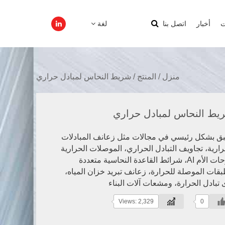
ت
أخبار
اتصل بنا
لغة
منزل
/
المنتج
/
شريط النحاس لمبادل حراري
يط النحاس لمبادل حراري
ق بشكل رئيسي في مجالات مثل زعانف المبادلات
رارية، تجاويف التبادل الحراري، الموصلات الحرارية
للوحات الأم AI، شرائط القاعدة النحاسية متعددة
بقات الموصلة للحرارة، زعانف تبريد خزان المياه،
 تبادل الحرارة، ومشعات آلات البناء
Views: 2,329
0