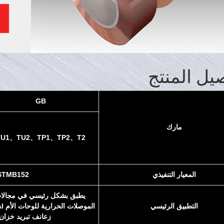
يل المنتج
GB
مارك
TU1、TU2、TP1、TP2、T2
المعيار التنفيذي
STMB152
يطبق بشكل رئيسي في مجالات م
التطبيق الرئيسي
زعانف تبريد خزان ا